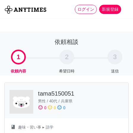
more_horiz
全て
修理・組立
家事
ログイン
新規登録
依頼相談
1
2
3
依頼内容
希望日時
送信
tama5150051
男性
/
40代
/
兵庫県
sentiment_satisfied
sentiment_neutral
sentiment_dissatisfied
0
0
0
class
趣味・習い事
▸ 語学