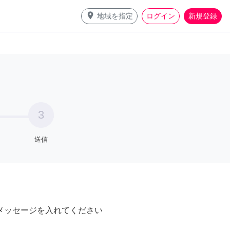
place
地域を指定
ログイン
新規登録
3
送信
メッセージを入れてください