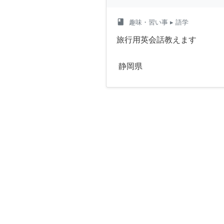
class
趣味・習い事
▸ 語学
旅行用英会話教えます
静岡県