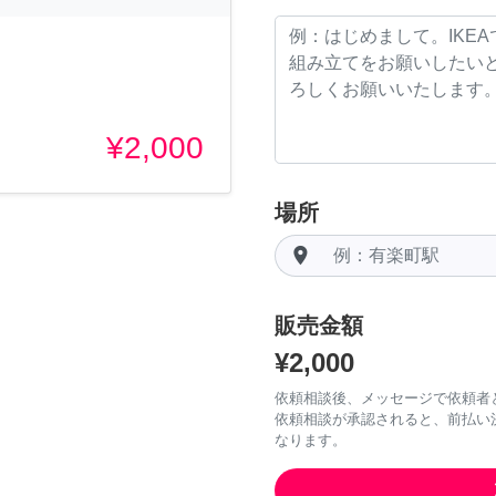
¥2,000
場所
room
販売金額
¥2,000
依頼相談後、メッセージで依頼者
依頼相談が承認されると、前払い
なります。