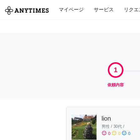
全て
修理・組立
家事
引っ越し
マイページ
サービス
リクエ
1
依頼内容
lion
男性
/
30代
/
sentiment_satisfied
sentiment_neutral
sentiment_dissatisfied
0
0
0