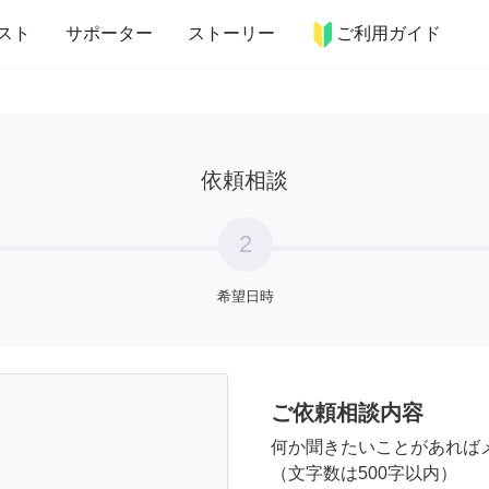
more_horiz
インテリア
趣味・習い事
ペット
料理
スト
サポーター
ストーリー
ご利用ガイド
依頼相談
2
希望日時
ご依頼相談内容
何か聞きたいことがあれば
（文字数は500字以内）