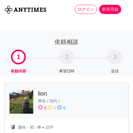
more_horiz
全て
修理・組立
家事
ログイン
新規登録
依頼相談
1
2
3
依頼内容
希望日時
送信
lion
男性
/
30代
/
sentiment_satisfied
sentiment_neutral
sentiment_dissatisfied
0
0
0
class
趣味・習い事
▸ 語学