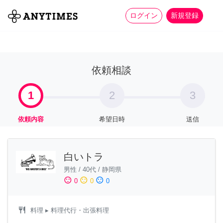
more_horiz
全て
修理・組立
家事
ログイン
新規登録
依頼相談
1
2
3
依頼内容
希望日時
送信
白いトラ
男性
/
40代
/
静岡県
sentiment_satisfied
sentiment_neutral
sentiment_dissatisfied
0
0
0
restaurant
料理
▸ 料理代行・出張料理