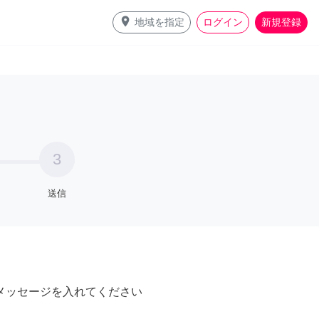
place
地域を指定
ログイン
新規登録
3
送信
メッセージを入れてください