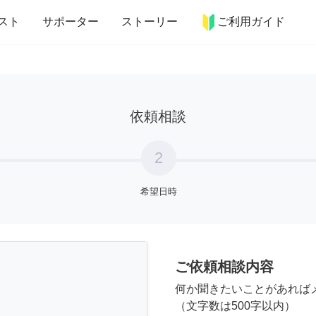
more_horiz
インテリア
趣味・習い事
ペット
料理
スト
サポーター
ストーリー
ご利用ガイド
依頼相談
2
希望日時
ご依頼相談内容
何か聞きたいことがあれば
（文字数は500字以内）