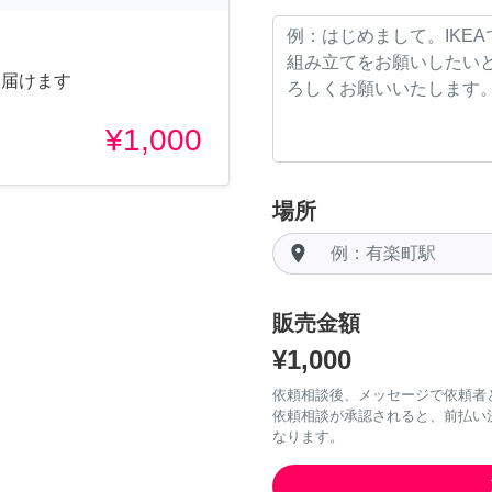
 届けます
¥1,000
場所
room
販売金額
¥1,000
依頼相談後、メッセージで依頼者
依頼相談が承認されると、前払い
なります。