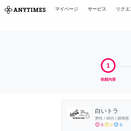
全て
修理・組立
家事
引っ越し
マイページ
サービス
リクエ
1
依頼内容
白いトラ
男性
/
40代
/
静岡県
sentiment_satisfied
sentiment_neutral
sentiment_dissatisfied
0
0
0