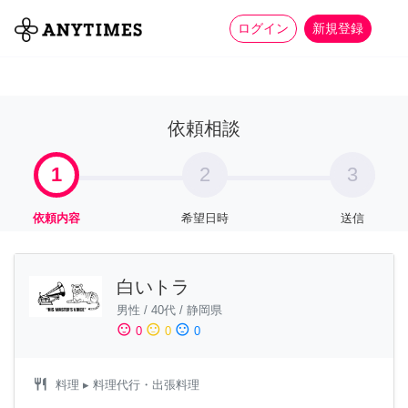
more_horiz
全て
修理・組立
家事
ログイン
新規登録
依頼相談
1
2
3
依頼内容
希望日時
送信
白いトラ
男性
/
40代
/
静岡県
sentiment_satisfied
sentiment_neutral
sentiment_dissatisfied
0
0
0
restaurant
料理
▸ 料理代行・出張料理