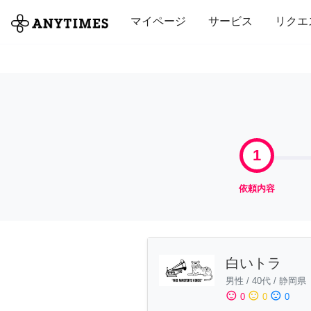
全て
修理・組立
家事
引っ越し
マイページ
サービス
リクエ
1
依頼内容
白いトラ
男性
/
40代
/
静岡県
sentiment_satisfied
sentiment_neutral
sentiment_dissatisfied
0
0
0