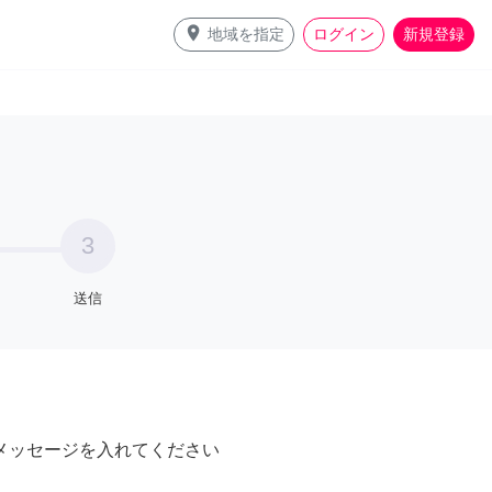
place
地域を指定
ログイン
新規登録
3
送信
メッセージを入れてください