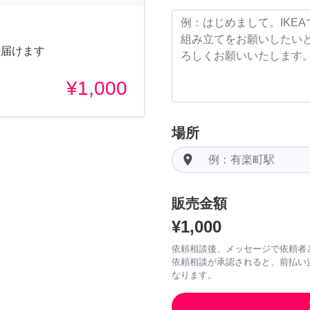
 届けます
¥1,000
場所
room
販売金額
¥1,000
依頼相談後、メッセージで依頼者
依頼相談が承認されると、前払い
なります。