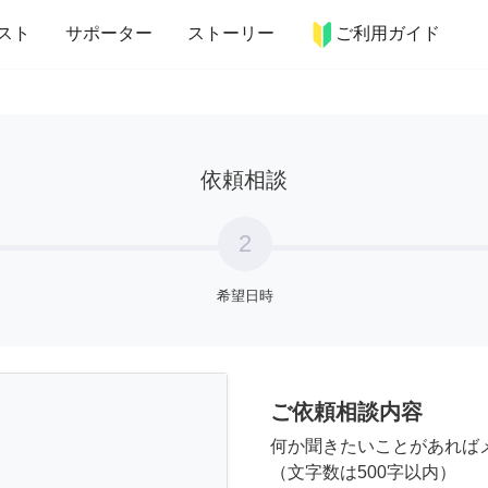
more_horiz
インテリア
趣味・習い事
ペット
料理
スト
サポーター
ストーリー
ご利用ガイド
依頼相談
2
希望日時
ご依頼相談内容
何か聞きたいことがあれば
（文字数は500字以内）