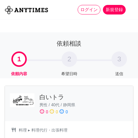
more_horiz
全て
修理・組立
家事
ログイン
新規登録
依頼相談
1
2
3
依頼内容
希望日時
送信
白いトラ
男性
/
40代
/
静岡県
sentiment_satisfied
sentiment_neutral
sentiment_dissatisfied
0
0
0
restaurant
料理
▸ 料理代行・出張料理