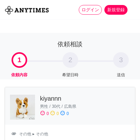
more_horiz
全て
修理・組立
家事
ログイン
新規登録
依頼相談
1
2
3
依頼内容
希望日時
送信
kiyannn
男性
/
30代
/
広島県
sentiment_satisfied
sentiment_neutral
sentiment_dissatisfied
0
0
0
attachment
その他
▸ その他