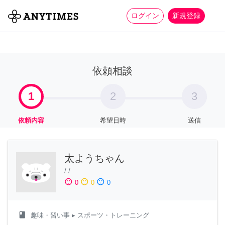
more_horiz
全て
修理・組立
家事
ログイン
新規登録
依頼相談
1
2
3
依頼内容
希望日時
送信
太ようちゃん
/
/
sentiment_satisfied
sentiment_neutral
sentiment_dissatisfied
0
0
0
class
趣味・習い事
▸ スポーツ・トレーニング