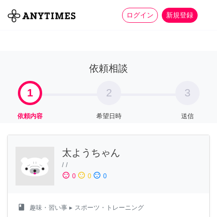
more_horiz
全て
修理・組立
家事
ログイン
新規登録
依頼相談
1
2
3
依頼内容
希望日時
送信
太ようちゃん
/
/
sentiment_satisfied
sentiment_neutral
sentiment_dissatisfied
0
0
0
class
趣味・習い事
▸ スポーツ・トレーニング