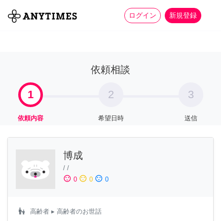
more_horiz
全て
修理・組立
家事
ログイン
新規登録
依頼相談
1
2
3
依頼内容
希望日時
送信
博成
/
/
sentiment_satisfied
sentiment_neutral
sentiment_dissatisfied
0
0
0
escalator_warning
高齢者
▸ 高齢者のお世話