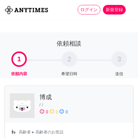
more_horiz
全て
修理・組立
家事
ログイン
新規登録
依頼相談
1
2
3
依頼内容
希望日時
送信
博成
/
/
sentiment_satisfied
sentiment_neutral
sentiment_dissatisfied
0
0
0
escalator_warning
高齢者
▸ 高齢者のお世話