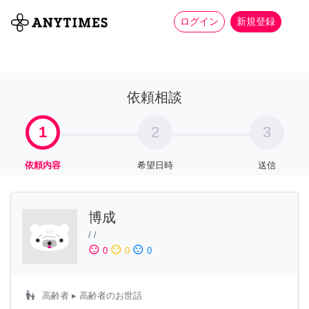
more_horiz
全て
修理・組立
家事
ログイン
新規登録
依頼相談
1
2
3
依頼内容
希望日時
送信
博成
/
/
sentiment_satisfied
sentiment_neutral
sentiment_dissatisfied
0
0
0
escalator_warning
高齢者
▸ 高齢者のお世話