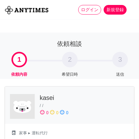
more_horiz
全て
修理・組立
家事
ログイン
新規登録
依頼相談
1
2
3
依頼内容
希望日時
送信
kasei
/
/
sentiment_satisfied
sentiment_neutral
sentiment_dissatisfied
0
0
0
local_laundry_service
家事
▸ 運転代行