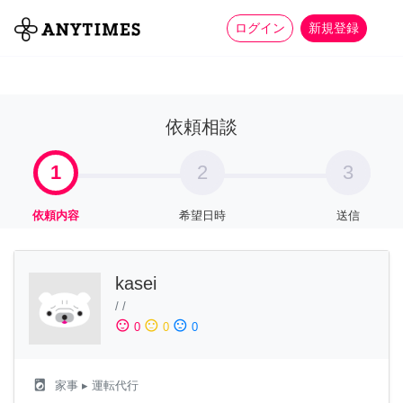
more_horiz
全て
修理・組立
家事
ログイン
新規登録
依頼相談
1
2
3
依頼内容
希望日時
送信
kasei
/
/
sentiment_satisfied
sentiment_neutral
sentiment_dissatisfied
0
0
0
local_laundry_service
家事
▸ 運転代行