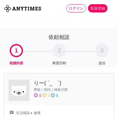
more_horiz
全て
修理・組立
家事
ログイン
新規登録
依頼相談
1
2
3
依頼内容
希望日時
送信
りー( ´_ゝ`)
男性
/
30代
/
神奈川県
sentiment_satisfied
sentiment_neutral
sentiment_dissatisfied
0
0
0
chat
生活相談
▸ 健康