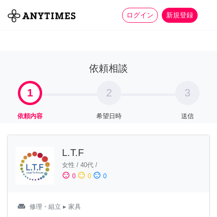
more_horiz
全て
修理・組立
家事
ログイン
新規登録
依頼相談
1
2
3
依頼内容
希望日時
送信
L.T.F
女性
/
40代
/
sentiment_satisfied
sentiment_neutral
sentiment_dissatisfied
0
0
0
weekend
修理・組立
▸ 家具