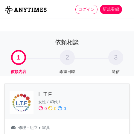
more_horiz
全て
修理・組立
家事
ログイン
新規登録
依頼相談
1
2
3
依頼内容
希望日時
送信
L.T.F
女性
/
40代
/
sentiment_satisfied
sentiment_neutral
sentiment_dissatisfied
0
0
0
weekend
修理・組立
▸ 家具