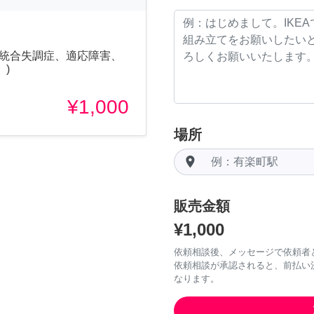
(統合失調症、適応障害、
)
¥1,000
場所
room
販売金額
¥1,000
依頼相談後、メッセージで依頼者
依頼相談が承認されると、前払い
なります。