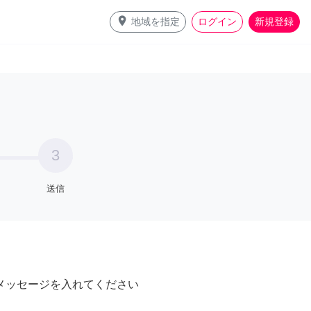
place
地域を指定
ログイン
新規登録
3
送信
メッセージを入れてください