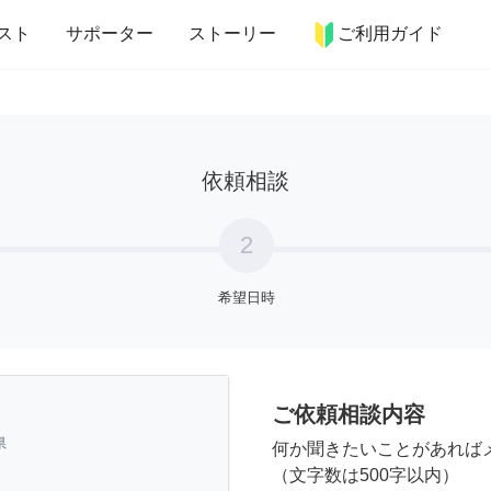
more_horiz
インテリア
趣味・習い事
ペット
料理
スト
サポーター
ストーリー
ご利用ガイド
依頼相談
2
希望日時
ご依頼相談内容
県
何か聞きたいことがあれば
（文字数は500字以内）