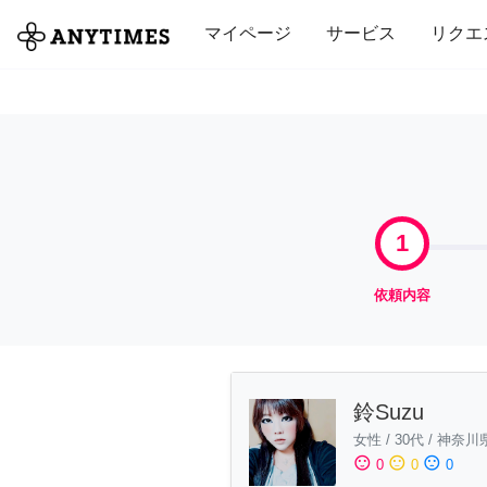
全て
修理・組立
家事
引っ越し
マイページ
サービス
リクエ
1
依頼内容
鈴Suzu
女性
/
30代
/
神奈川
sentiment_satisfied
sentiment_neutral
sentiment_dissatisfied
0
0
0