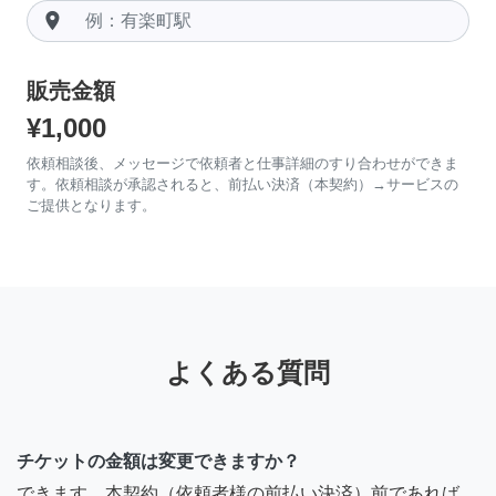
room
販売金額
¥1,000
依頼相談後、メッセージで依頼者と仕事詳細のすり合わせができま
す。依頼相談が承認されると、前払い決済（本契約）→サービスの
ご提供となります。
よくある質問
チケットの金額は変更できますか？
できます。本契約（依頼者様の前払い決済）前であれば、