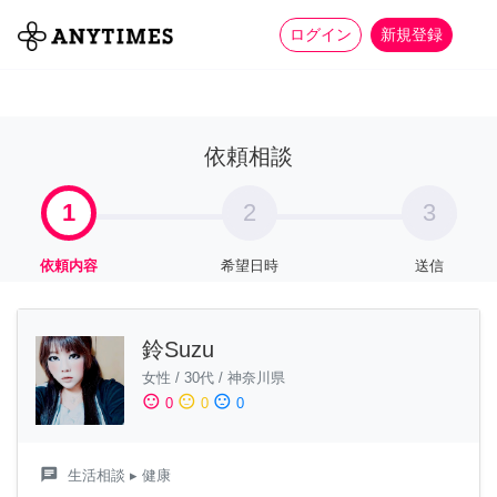
more_horiz
全て
修理・組立
家事
ログイン
新規登録
依頼相談
1
2
3
依頼内容
希望日時
送信
鈴Suzu
女性
/
30代
/
神奈川県
sentiment_satisfied
sentiment_neutral
sentiment_dissatisfied
0
0
0
chat
生活相談
▸ 健康