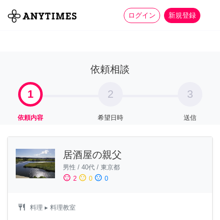
more_horiz
全て
修理・組立
家事
ログイン
新規登録
依頼相談
1
2
3
依頼内容
希望日時
送信
居酒屋の親父
男性
/
40代
/
東京都
sentiment_satisfied
sentiment_neutral
sentiment_dissatisfied
2
0
0
restaurant
料理
▸ 料理教室