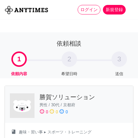
more_horiz
全て
修理・組立
家事
ログイン
新規登録
依頼相談
1
2
3
依頼内容
希望日時
送信
勝賀ソリューション
男性
/
30代
/
京都府
sentiment_satisfied
sentiment_neutral
sentiment_dissatisfied
0
0
0
class
趣味・習い事
▸ スポーツ・トレーニング