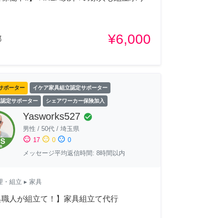
！
¥6,000
都
サポーター
イケア家具組立認定サポーター
立認定サポーター
シェアワーカー保険加入
Yasworks527
check_circle
男性
/
50代
/
埼玉県
sentiment_satisfied
sentiment_neutral
sentiment_dissatisfied
17
0
0
メッセージ平均返信時間: 8時間以内
理・組立
▸ 家具
具職人が組立て！】家具組立て代行