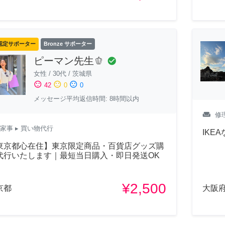
認定サポーター
Bronze サポーター
ピーマン先生🫑
check_circle
女性
/
30代
/
茨城県
sentiment_satisfied
sentiment_neutral
sentiment_dissatisfied
42
0
0
メッセージ平均返信時間: 8時間以内
weekend
修
家事
▸ 買い物代行
IKE
東京都心在住】東京限定商品・百貨店グッズ購
代行いたします｜最短当日購入・即日発送OK
¥2,500
京都
大阪