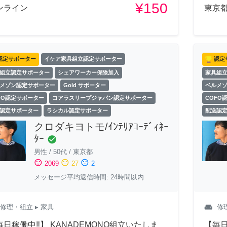
¥150
ンライン
東京
認定サポーター
イケア家具組立認定サポーター
認定
組立認定サポーター
シェアワーカー保険加入
家具組
メゾン認定サポーター
Gold サポーター
ベルメ
FO認定サポーター
コアラスリープジャパン認定サポーター
COFO
認定サポーター
ラシカル認定サポーター
配送認
クロダキヨトモ/ｲﾝﾃﾘｱｺｰﾃﾞｨﾈｰ
ﾀｰ
check_circle
男性
/
50代
/
東京都
sentiment_satisfied
sentiment_neutral
sentiment_dissatisfied
2069
27
2
メッセージ平均返信時間: 24時間以内
weekend
修理・組立
▸ 家具
修
毎日稼働中‼︎】 KANADEMONO組立いたしま
【毎日