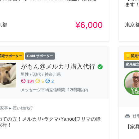
！
ます
¥6,000
京都
東京
認定サポーター
Gold サポーター
認定
家具組
がもん@メルカリ購入代行
check_circle
男性
/
30代
/
神奈川県
sentiment_satisfied
sentiment_neutral
sentiment_dissatisfied
194
6
2
メッセージ平均返信時間: 12時間以内
家事
▸ 買い物代行
weekend
修
めての方！メルカリ•ラクマ•Yahoo!フリマの購
代行！
【家