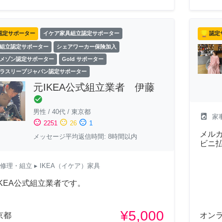
認定サポーター
イケア家具組立認定サポーター
認定
組立認定サポーター
シェアワーカー保険加入
メゾン認定サポーター
Gold サポーター
ラスリープジャパン認定サポーター
元IKEA公式組立業者 伊藤
check_circle
男性
/
40代
/
東京都
local_laundry_service
家
sentiment_satisfied
sentiment_neutral
sentiment_dissatisfied
2251
26
1
メルカ
メッセージ平均返信時間: 8時間以内
ビニ
修理・組立
▸ IKEA（イケア）家具
IKEA公式組立業者です。
¥5,000
京都
オン