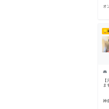
オ
weekend
【
ま
神