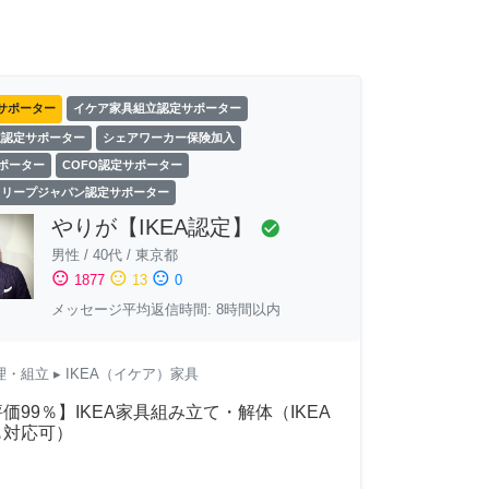
サポーター
イケア家具組立認定サポーター
立認定サポーター
シェアワーカー保険加入
サポーター
COFO認定サポーター
スリープジャパン認定サポーター
やりが【IKEA認定】
check_circle
男性
/
40代
/
東京都
sentiment_satisfied
sentiment_neutral
sentiment_dissatisfied
1877
13
0
メッセージ平均返信時間: 8時間以内
理・組立
▸ IKEA（イケア）家具
価99％】IKEA家具組み立て・解体（IKEA
も対応可）