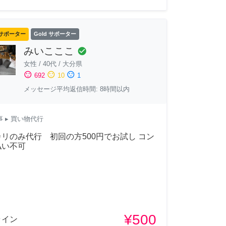
サポーター
Gold サポーター
みいこここ
check_circle
女性
/
40代
/
大分県
sentiment_satisfied
sentiment_neutral
sentiment_dissatisfied
692
10
1
メッセージ平均返信時間: 8時間以内
事
▸ 買い物代行
リのみ代行 初回の方500円でお試し コン
払い不可
¥500
ライン