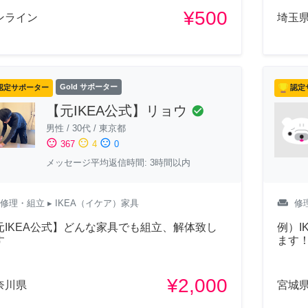
¥500
ンライン
埼玉
認定サポーター
Gold サポーター
認定
【元IKEA公式】リョウ
check_circle
男性
/
30代
/
東京都
sentiment_satisfied
sentiment_neutral
sentiment_dissatisfied
367
4
0
メッセージ平均返信時間: 3時間以内
weekend
修理・組立
▸ IKEA（イケア）家具
修
元IKEA公式】どんな家具でも組立、解体致し
例）I
す
ます
¥2,000
奈川県
宮城