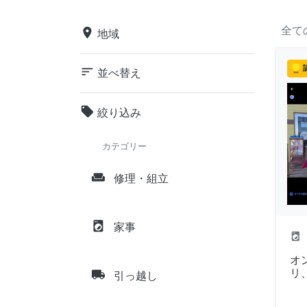
全て
place
地域
sort
並べ替え
local_offer
絞り込み
カテゴリー
weekend
修理・組立
local_laundry_service
家事
local_laundry_service
オ
local_shipping
リ、
引っ越し