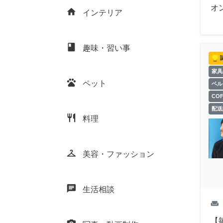
オ
home
インテリア
class
趣味・習い事
家具
pets
ペット
ベル
CO
配送
restaurant
料理
checkroom
美容・ファッション
chat
生活相談
weekend
【