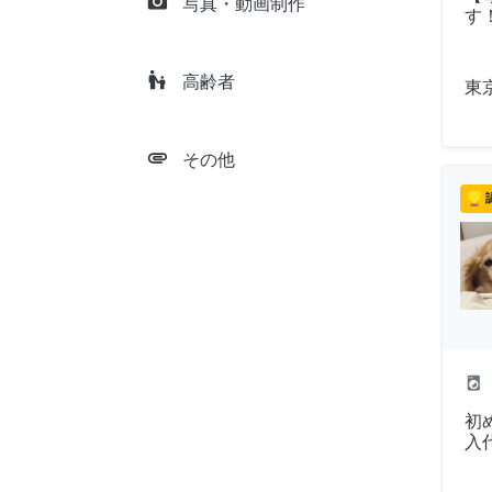
camera_alt
写真・動画制作
す
escalator_warning
高齢者
東
attachment
その他
local_laundry_service
初
入