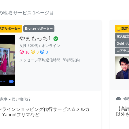
の地域
サービス
1ページ目
認定サポーター
Bronze サポーター
認定
家具組
やまもっち1
check_circle
Gold 
女性
/
30代
/
オンライン
コアラ
sentiment_satisfied
sentiment_neutral
sentiment_dissatisfied
16
3
0
メッセージ平均返信時間: 8時間以内
weekend
修
家事
▸ 買い物代行
【高評
ンラインショッピング代行サービス☆メルカ
以外
Yahoo!フリマなど