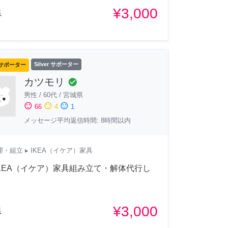
¥3,000
県
サポーター
Silver サポーター
カツモリ
check_circle
男性
/
60代
/
宮城県
sentiment_satisfied
sentiment_neutral
sentiment_dissatisfied
66
4
1
メッセージ平均返信時間: 8時間以内
理・組立
▸ IKEA（イケア）家具
KEA（イケア）家具組み立て・解体代行し
！
¥3,000
県