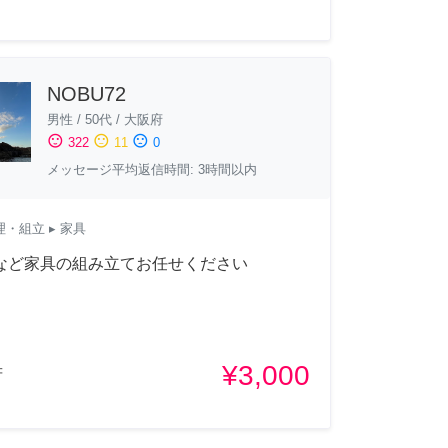
NOBU72
男性
/
50代
/
大阪府
sentiment_satisfied
sentiment_neutral
sentiment_dissatisfied
322
11
0
メッセージ平均返信時間: 3時間以内
理・組立
▸ 家具
Aなど家具の組み立てお任せください
¥3,000
府