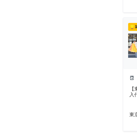
local_laundry_service
【
入
東