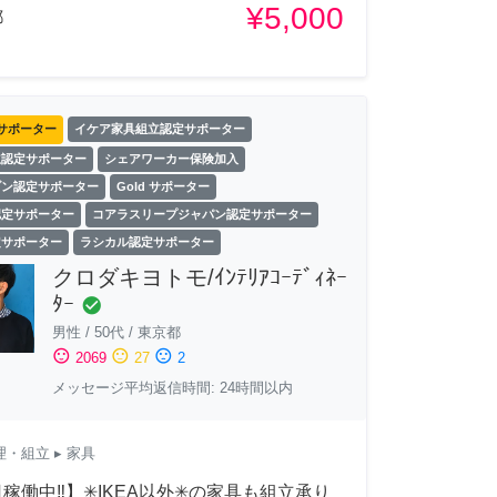
¥5,000
都
サポーター
イケア家具組立認定サポーター
立認定サポーター
シェアワーカー保険加入
ゾン認定サポーター
Gold サポーター
認定サポーター
コアラスリープジャパン認定サポーター
定サポーター
ラシカル認定サポーター
クロダキヨトモ/ｲﾝﾃﾘｱｺｰﾃﾞｨﾈｰ
ﾀｰ
check_circle
男性
/
50代
/
東京都
sentiment_satisfied
sentiment_neutral
sentiment_dissatisfied
2069
27
2
メッセージ平均返信時間: 24時間以内
理・組立
▸ 家具
稼働中‼︎】✳︎IKEA以外✳︎の家具も組立承り