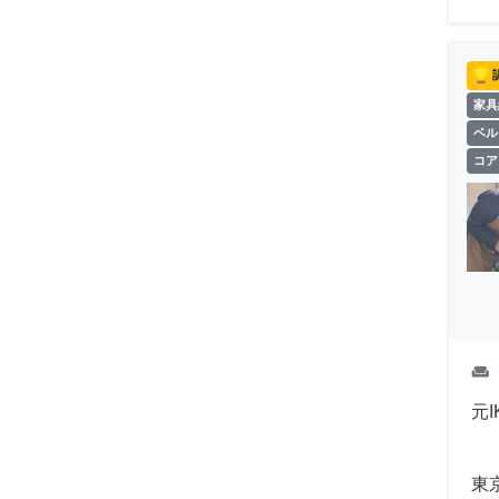
家具
ベル
コア
weekend
元
東