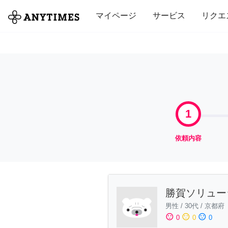
全て
修理・組立
家事
引っ越し
マイページ
サービス
リクエ
1
依頼内容
勝賀ソリュー
男性
/
30代
/
京都府
sentiment_satisfied
sentiment_neutral
sentiment_dissatisfied
0
0
0