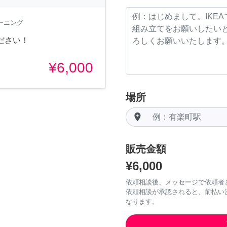
ーニング
ださい！
¥6,000
場所
room
販売金額
¥6,000
依頼相談後、メッセージで依頼者
依頼相談が承認されると、前払い
なります。