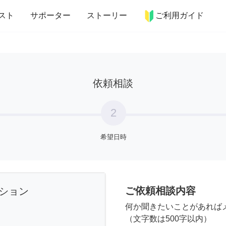
more_horiz
インテリア
趣味・習い事
ペット
料理
スト
サポーター
ストーリー
ご利用ガイド
依頼相談
2
希望日時
ご依頼相談内容
ション
何か聞きたいことがあれば
（文字数は500字以内）