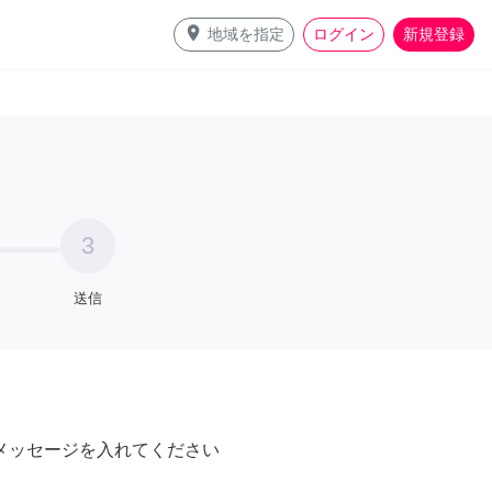
place
地域を指定
ログイン
新規登録
3
送信
メッセージを入れてください