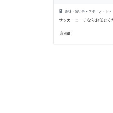
class
趣味・習い事
▸ スポーツ・トレ
サッカーコーチならお任せく
京都府