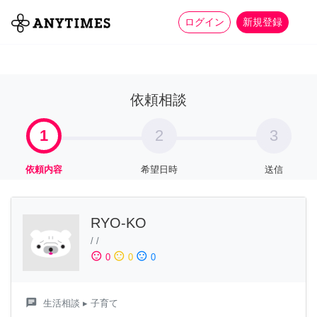
more_horiz
全て
修理・組立
家事
ログイン
新規登録
依頼相談
1
2
3
依頼内容
希望日時
送信
RYO-KO
/
/
sentiment_satisfied
sentiment_neutral
sentiment_dissatisfied
0
0
0
chat
生活相談
▸ 子育て