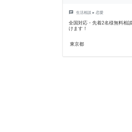
chat
生活相談
▸ 恋愛
全国対応・先着2名様無料相
けます！
東京都