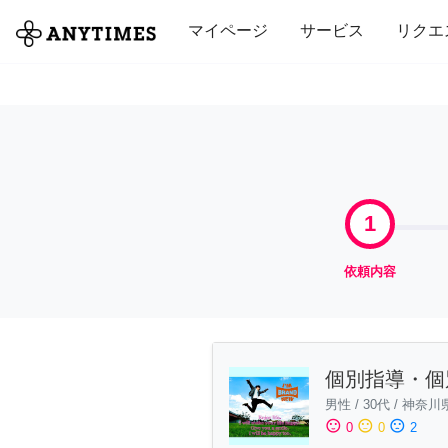
全て
修理・組立
家事
引っ越し
マイページ
サービス
リクエ
1
依頼内容
個別指導・個
男性
/
30代
/
神奈川
sentiment_satisfied
sentiment_neutral
sentiment_dissatisfied
0
0
2