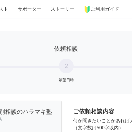
more_horiz
インテリア
趣味・習い事
ペット
料理
スト
サポーター
ストーリー
ご利用ガイド
依頼相談
2
希望日時
ご依頼相談内容
別相談のハラマキ塾
県
何か聞きたいことがあれば
（文字数は500字以内）