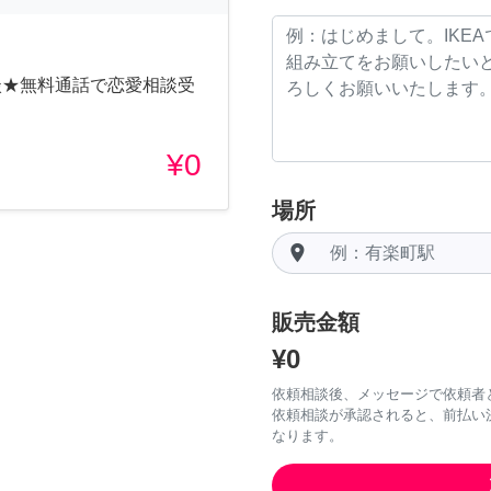
談★無料通話で恋愛相談受
¥0
場所
room
販売金額
¥0
依頼相談後、メッセージで依頼者
依頼相談が承認されると、前払い
なります。