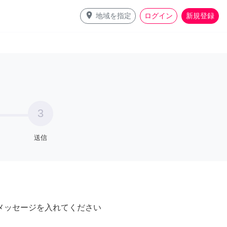
place
地域を指定
ログイン
新規登録
3
送信
メッセージを入れてください