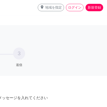
place
地域を指定
ログイン
新規登録
3
送信
メッセージを入れてください