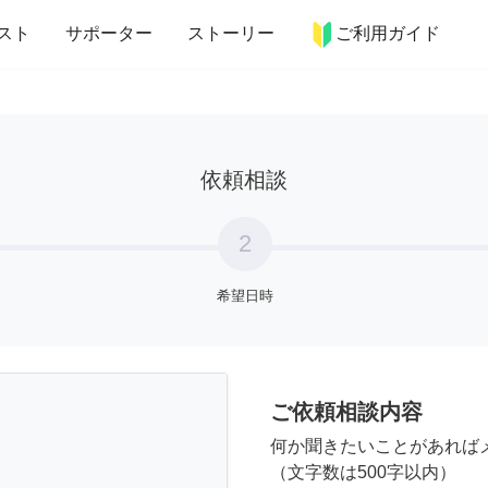
more_horiz
インテリア
趣味・習い事
ペット
料理
スト
サポーター
ストーリー
ご利用ガイド
依頼相談
2
希望日時
ご依頼相談内容
何か聞きたいことがあれば
（文字数は500字以内）