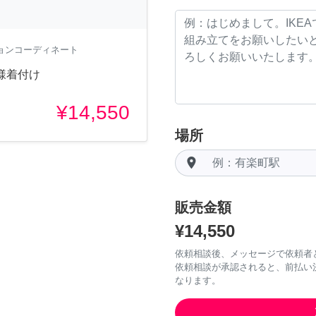
ションコーディネート
様着付け
¥14,550
場所
room
販売金額
¥14,550
依頼相談後、メッセージで依頼者
依頼相談が承認されると、前払い
なります。