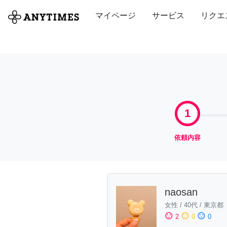
全て
修理・組立
家事
引っ越し
マイページ
サービス
リクエ
1
依頼内容
naosan
女性
/
40代
/
東京都
sentiment_satisfied
sentiment_neutral
sentiment_dissatisfied
2
0
0