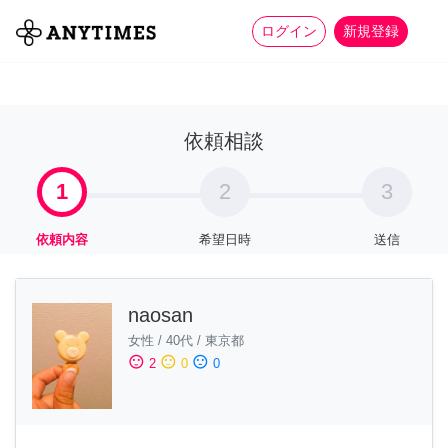
more_horiz
全て
修理・組立
家事
ログイン
新規登録
依頼相談
1
2
3
依頼内容
希望日時
送信
naosan
女性
/
40代
/
東京都
sentiment_satisfied
sentiment_neutral
sentiment_dissatisfied
2
0
0