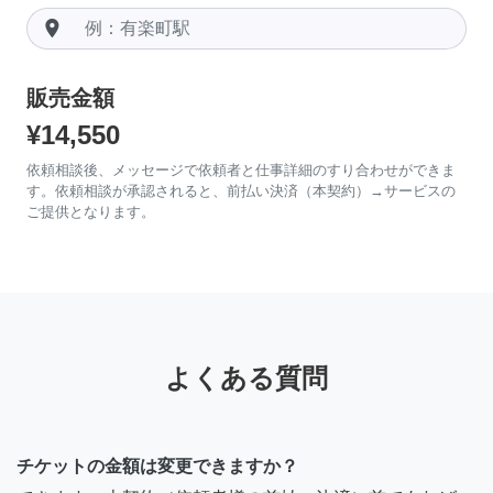
room
販売金額
¥14,550
依頼相談後、メッセージで依頼者と仕事詳細のすり合わせができま
す。依頼相談が承認されると、前払い決済（本契約）→サービスの
ご提供となります。
よくある質問
チケットの金額は変更できますか？