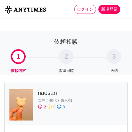
more_horiz
全て
修理・組立
家事
ログイン
新規登録
依頼相談
1
2
3
依頼内容
希望日時
送信
naosan
女性
/
40代
/
東京都
sentiment_satisfied
sentiment_neutral
sentiment_dissatisfied
2
0
0