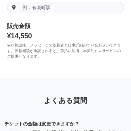
room
販売金額
¥14,550
依頼相談後、メッセージで依頼者と仕事詳細のすり合わせができま
す。依頼相談が承認されると、前払い決済（本契約）→サービスの
ご提供となります。
よくある質問
チケットの金額は変更できますか？