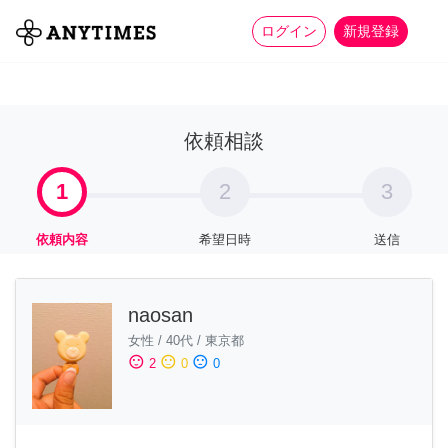
more_horiz
全て
修理・組立
家事
ログイン
新規登録
依頼相談
1
2
3
依頼内容
希望日時
送信
naosan
女性
/
40代
/
東京都
sentiment_satisfied
sentiment_neutral
sentiment_dissatisfied
2
0
0