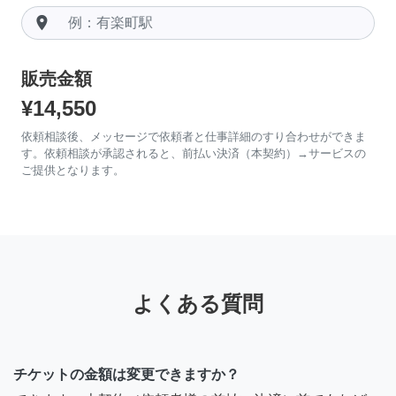
room
販売金額
¥14,550
依頼相談後、メッセージで依頼者と仕事詳細のすり合わせができま
す。依頼相談が承認されると、前払い決済（本契約）→サービスの
ご提供となります。
よくある質問
チケットの金額は変更できますか？