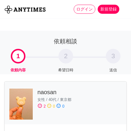
more_horiz
全て
修理・組立
家事
ログイン
新規登録
依頼相談
1
2
3
依頼内容
希望日時
送信
naosan
女性
/
40代
/
東京都
sentiment_satisfied
sentiment_neutral
sentiment_dissatisfied
2
0
0