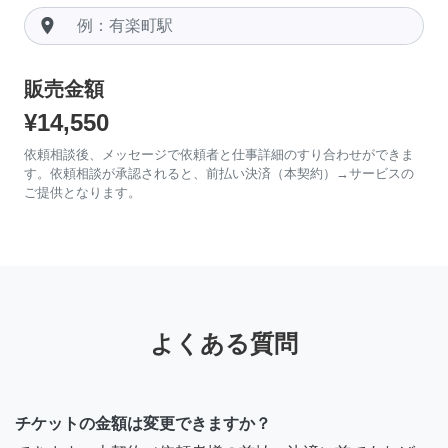
room
販売金額
¥14,550
依頼相談後、メッセージで依頼者と仕事詳細のすり合わせができま
す。依頼相談が承認されると、前払い決済（本契約）→サービスの
ご提供となります。
よくある質問
チケットの金額は変更できますか？