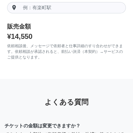
room
販売金額
¥14,550
依頼相談後、メッセージで依頼者と仕事詳細のすり合わせができま
す。依頼相談が承認されると、前払い決済（本契約）→サービスの
ご提供となります。
よくある質問
チケットの金額は変更できますか？