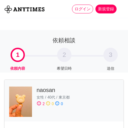
more_horiz
全て
修理・組立
家事
ログイン
新規登録
依頼相談
1
2
3
依頼内容
希望日時
送信
naosan
女性
/
40代
/
東京都
sentiment_satisfied
sentiment_neutral
sentiment_dissatisfied
2
0
0