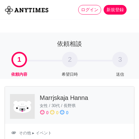
more_horiz
全て
修理・組立
家事
ログイン
新規登録
依頼相談
1
2
3
依頼内容
希望日時
送信
Marrjskaja Hanna
女性
/
30代
/
長野県
sentiment_satisfied
sentiment_neutral
sentiment_dissatisfied
0
0
0
attachment
その他
▸ イベント