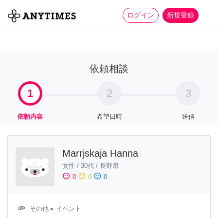
more_horiz
全て
修理・組立
家事
ログイン
新規登録
依頼相談
1
2
3
依頼内容
希望日時
送信
Marrjskaja Hanna
女性
/
30代
/
長野県
sentiment_satisfied
sentiment_neutral
sentiment_dissatisfied
0
0
0
attachment
その他
▸ イベント