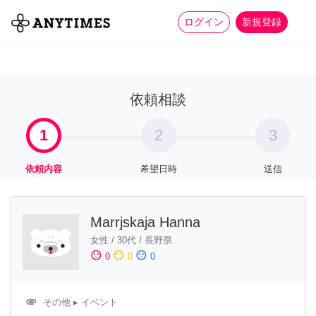
more_horiz
全て
修理・組立
家事
ログイン
新規登録
依頼相談
1
2
3
依頼内容
希望日時
送信
Marrjskaja Hanna
女性
/
30代
/
長野県
sentiment_satisfied
sentiment_neutral
sentiment_dissatisfied
0
0
0
attachment
その他
▸ イベント