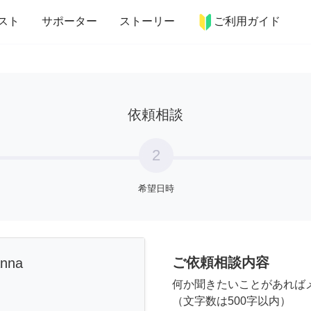
more_horiz
インテリア
趣味・習い事
ペット
料理
スト
サポーター
ストーリー
ご利用ガイド
依頼相談
2
希望日時
ご依頼相談内容
anna
何か聞きたいことがあれば
（文字数は500字以内）