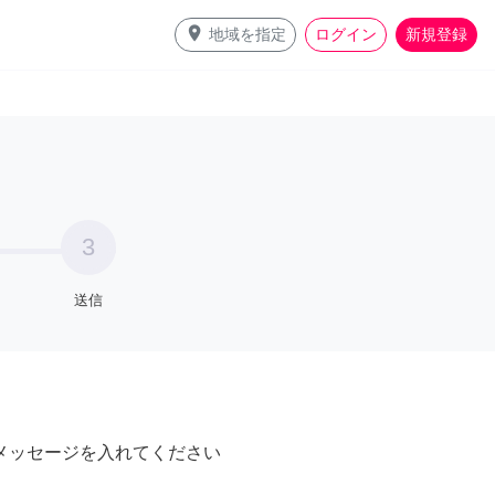
place
地域を指定
ログイン
新規登録
3
送信
メッセージを入れてください