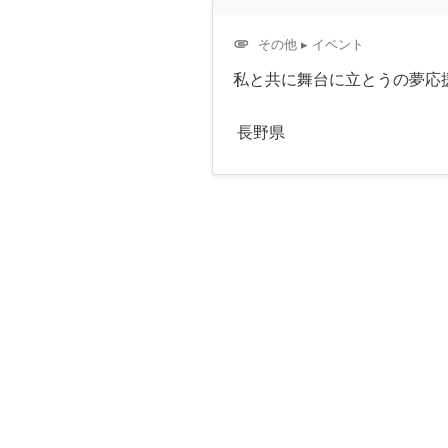
attachment
その他
▸ イベント
私と共に舞台に立とうの夢応
長野県