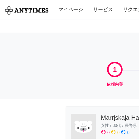
全て
修理・組立
家事
引っ越し
マイページ
サービス
リクエ
1
依頼内容
Marrjskaja H
女性
/
30代
/
長野県
sentiment_satisfied
sentiment_neutral
sentiment_dissatisfied
0
0
0