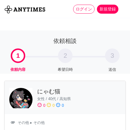
more_horiz
全て
修理・組立
家事
ログイン
新規登録
依頼相談
1
2
3
依頼内容
希望日時
送信
にゃむ猫
女性
/
40代
/
高知県
sentiment_satisfied
sentiment_neutral
sentiment_dissatisfied
0
0
0
attachment
その他
▸ その他