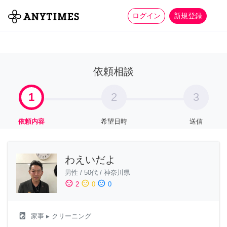
more_horiz
全て
修理・組立
家事
ログイン
新規登録
依頼相談
1
2
3
依頼内容
希望日時
送信
わえいだよ
男性
/
50代
/
神奈川県
sentiment_satisfied
sentiment_neutral
sentiment_dissatisfied
2
0
0
local_laundry_service
家事
▸ クリーニング