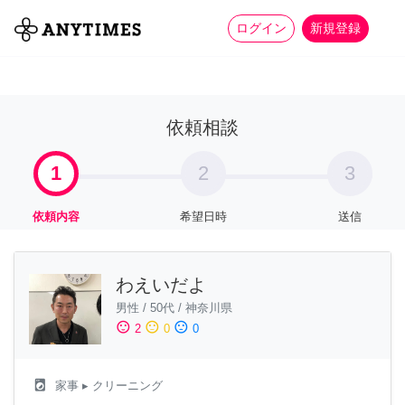
more_horiz
全て
修理・組立
家事
ログイン
新規登録
依頼相談
1
2
3
依頼内容
希望日時
送信
わえいだよ
男性
/
50代
/
神奈川県
sentiment_satisfied
sentiment_neutral
sentiment_dissatisfied
2
0
0
local_laundry_service
家事
▸ クリーニング