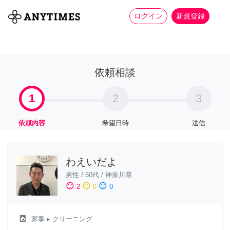
more_horiz
全て
修理・組立
家事
ログイン
新規登録
依頼相談
1
2
3
依頼内容
希望日時
送信
わえいだよ
男性
/
50代
/
神奈川県
sentiment_satisfied
sentiment_neutral
sentiment_dissatisfied
2
0
0
local_laundry_service
家事
▸ クリーニング