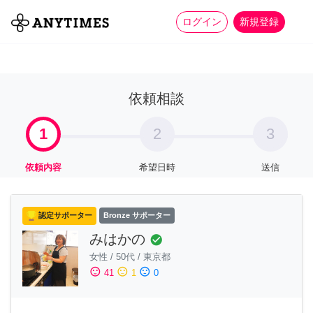
more_horiz
全て
修理・組立
家事
ログイン
新規登録
依頼相談
1
2
3
依頼内容
希望日時
送信
認定サポーター
Bronze サポーター
みはかの
check_circle
女性
/
50代
/
東京都
sentiment_satisfied
sentiment_neutral
sentiment_dissatisfied
41
1
0