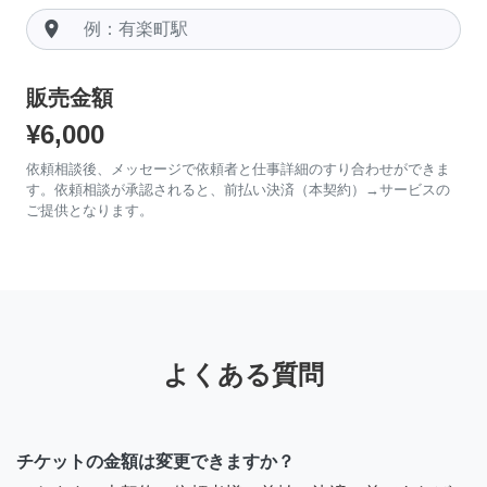
room
販売金額
¥6,000
依頼相談後、メッセージで依頼者と仕事詳細のすり合わせができま
す。依頼相談が承認されると、前払い決済（本契約）→サービスの
ご提供となります。
よくある質問
チケットの金額は変更できますか？