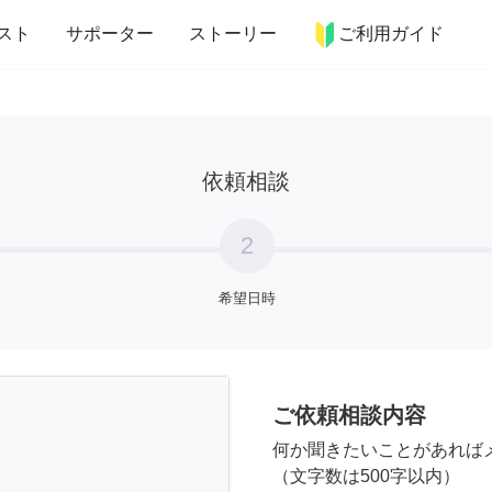
more_horiz
インテリア
趣味・習い事
ペット
料理
スト
サポーター
ストーリー
ご利用ガイド
依頼相談
2
希望日時
ご依頼相談内容
何か聞きたいことがあれば
（文字数は500字以内）