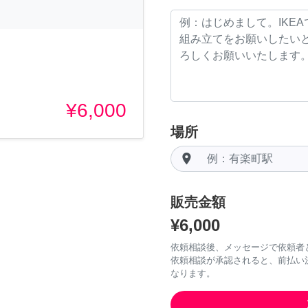
¥6,000
場所
room
販売金額
¥6,000
依頼相談後、メッセージで依頼者
依頼相談が承認されると、前払い
なります。