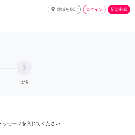
place
地域を指定
ログイン
新規登録
3
送信
メッセージを入れてください