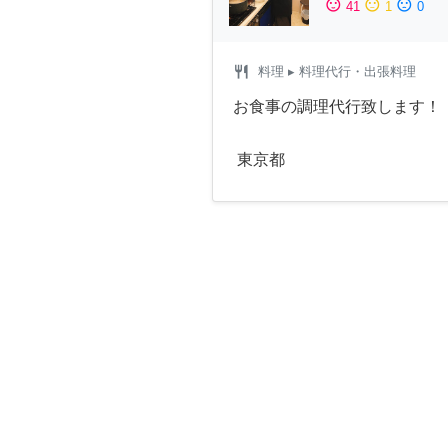
sentiment_satisfied
sentiment_neutral
sentiment_dissatisfied
41
1
0
restaurant
料理
▸ 料理代行・出張料理
お食事の調理代行致します！
東京都