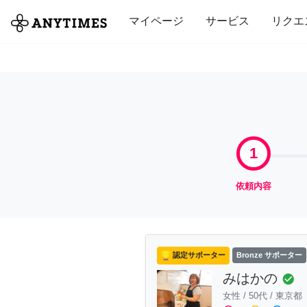
全て
修理・組立
家事
引っ越し
マイページ
サービス
リクエ
1
依頼内容
認定サポーター
Bronze サポーター
みはかの
check_circle
女性
/
50代
/
東京都