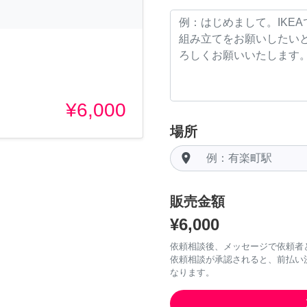
¥6,000
場所
room
販売金額
¥6,000
依頼相談後、メッセージで依頼者
依頼相談が承認されると、前払い
なります。