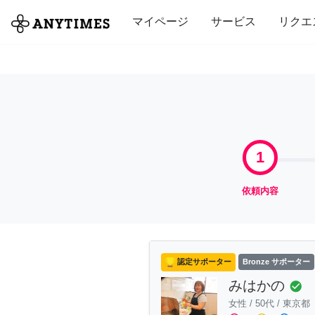
全て
修理・組立
家事
引っ越し
マイページ
サービス
リクエ
1
依頼内容
認定サポーター
Bronze サポーター
みはかの
check_circle
女性
/
50代
/
東京都