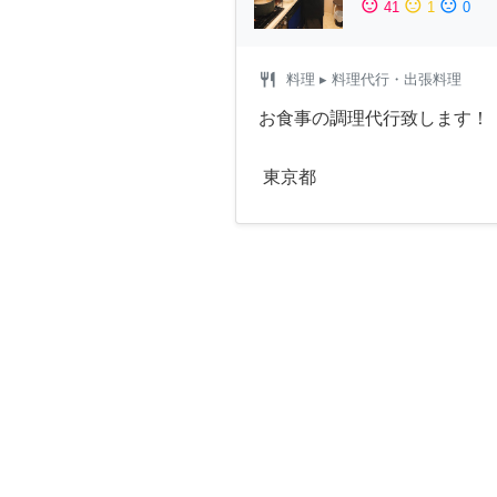
sentiment_satisfied
sentiment_neutral
sentiment_dissatisfied
41
1
0
restaurant
料理
▸ 料理代行・出張料理
お食事の調理代行致します！
東京都