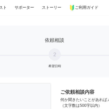
more_horiz
インテリア
趣味・習い事
ペット
料理
スト
サポーター
ストーリー
ご利用ガイド
依頼相談
2
希望日時
ご依頼相談内容
何か聞きたいことがあれば
（文字数は500字以内）