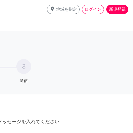
place
地域を指定
ログイン
新規登録
3
送信
メッセージを入れてください