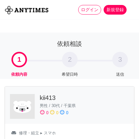
more_horiz
全て
修理・組立
家事
ログイン
新規登録
依頼相談
1
2
3
依頼内容
希望日時
送信
kii413
男性
/
30代
/
千葉県
sentiment_satisfied
sentiment_neutral
sentiment_dissatisfied
0
0
0
weekend
修理・組立
▸ スマホ