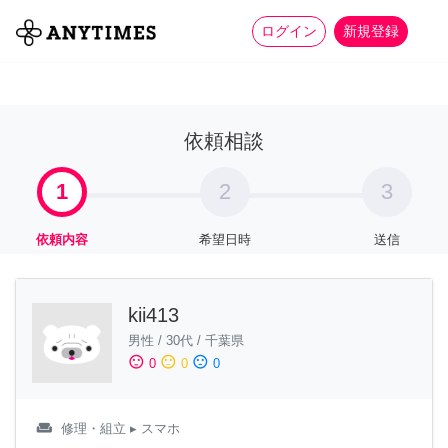
more_horiz
全て
修理・組立
家事
ログイン
新規登録
依頼相談
1
2
3
依頼内容
希望日時
送信
kii413
男性
/
30代
/
千葉県
sentiment_satisfied
sentiment_neutral
sentiment_dissatisfied
0
0
0
weekend
修理・組立
▸ スマホ