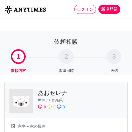
more_horiz
全て
修理・組立
家事
ログイン
新規登録
依頼相談
1
2
3
依頼内容
希望日時
送信
あおセレナ
男性
/
/
青森県
sentiment_satisfied
sentiment_neutral
sentiment_dissatisfied
0
0
0
local_laundry_service
家事
▸ 家の掃除