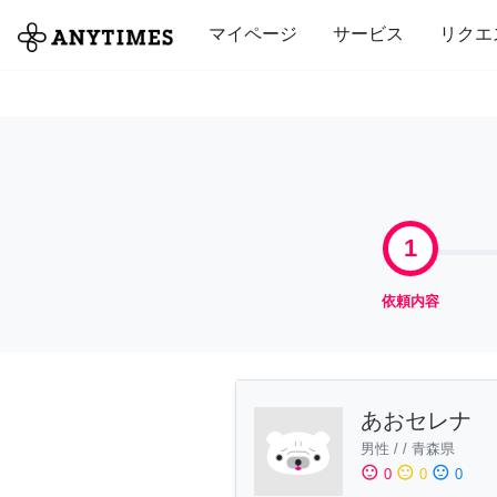
全て
修理・組立
家事
引っ越し
マイページ
サービス
リクエ
1
依頼内容
あおセレナ
男性
/
/
青森県
sentiment_satisfied
sentiment_neutral
sentiment_dissatisfied
0
0
0