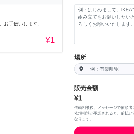
す。お手伝いします。
¥1
場所
room
販売金額
¥1
依頼相談後、メッセージで依頼者
依頼相談が承認されると、前払い
なります。