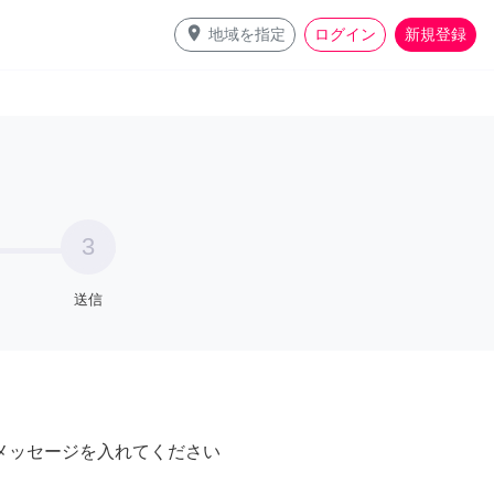
place
地域を指定
ログイン
新規登録
3
送信
メッセージを入れてください