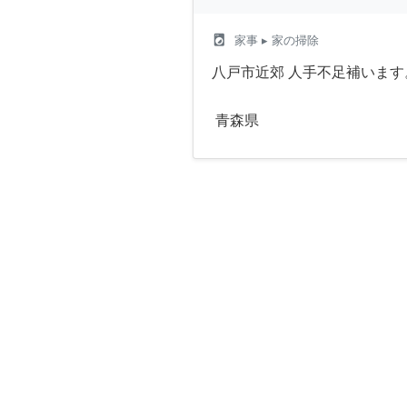
local_laundry_service
家事
▸ 家の掃除
八戸市近郊 人手不足補いま
青森県