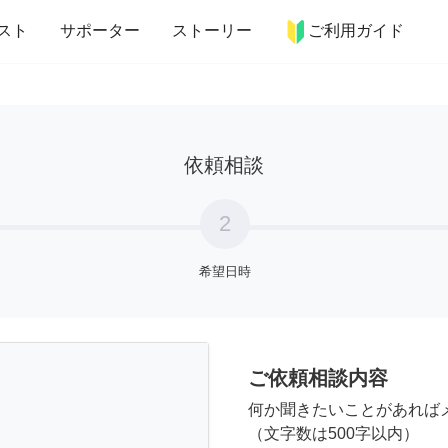
more_horiz
インテリア
趣味・習い事
ペット
料理
スト
サポーター
ストーリー
ご利用ガイド
依頼相談
2
希望日時
ご依頼相談内容
何か聞きたいことがあれば
（文字数は500字以内）