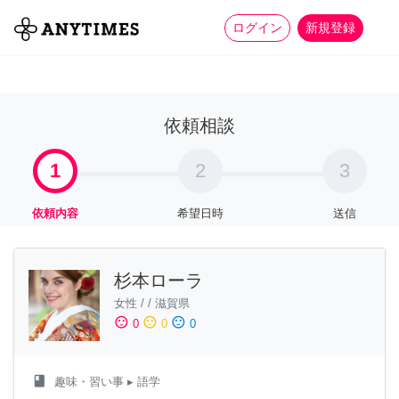
more_horiz
全て
修理・組立
家事
ログイン
新規登録
依頼相談
1
2
3
依頼内容
希望日時
送信
杉本ローラ
女性
/
/
滋賀県
sentiment_satisfied
sentiment_neutral
sentiment_dissatisfied
0
0
0
class
趣味・習い事
▸ 語学