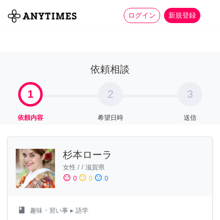
more_horiz
全て
修理・組立
家事
ログイン
新規登録
依頼相談
1
2
3
依頼内容
希望日時
送信
杉本ローラ
女性
/
/
滋賀県
sentiment_satisfied
sentiment_neutral
sentiment_dissatisfied
0
0
0
class
趣味・習い事
▸ 語学